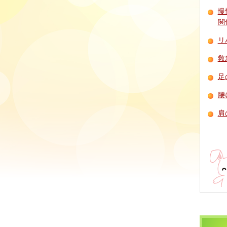
慢
関
リ
救
足
腰
肩