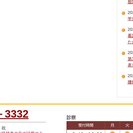
股
20
学
20
看
た
20
第
表
20
腰
－3332
・祝