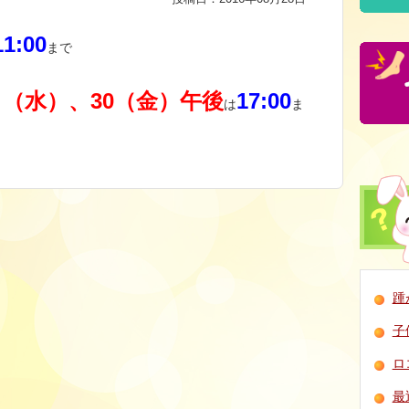
11:00
まで
日（水）、30（金）午後
17:00
は
ま
踵
子
ロ
最