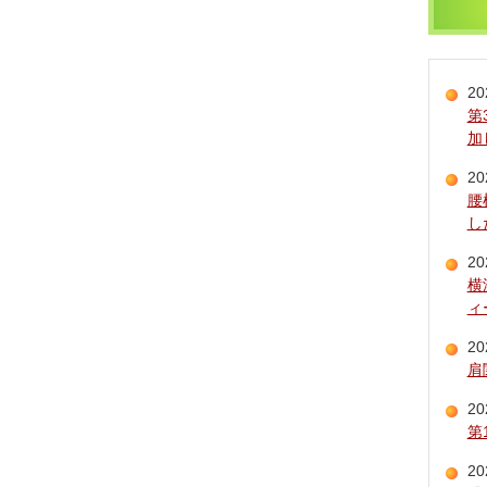
20
第
加
20
腰
し
20
横
ィ
20
肩
20
第
20