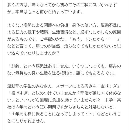
多くの方は、痛くなってから初めてその症状に気づかれます
が、本当はもっと前から始まっています。
よくない姿勢による関節への負担、身体の使い方、運動不足に
よる筋力の低下や肥満、生活習慣など、必ずなにかしらの原因
があるものです。ご年配のかた、「もう、トシだから・・・」
などと言って、痛むのが当然、治らなくてもしかたがないと思
い込んでいたりしませんか？
「加齢」という病気はありません。いくつになっても、痛みの
ない気持ちの良い生活を送る権利は、誰にでもあるんです。
運動部の学生のみなさん、スポーツによる痛みを「走りすぎ」
「投げすぎ」と決めつけていませんか？部活が厳しくて休めな
い、といいながら無理に負担を掛けていませんか？ 中学・高
校は３年間という短い期間ですからきちんと対処しないと、
「１年間を棒に振ることになってしまって・・」などというこ
とになりかねません。