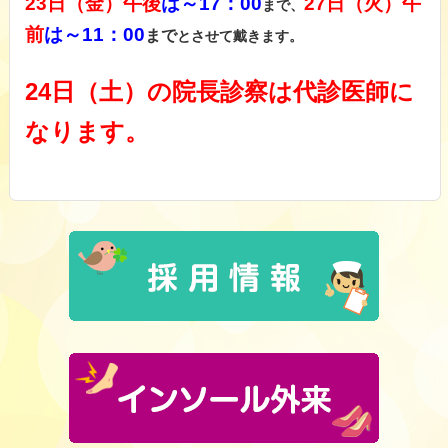
23日（金）
午後
は～17：00
27日（火）
午
まで、
前
は～11：00
まで
とさせて戴きます。
24日（土）の院長診察は代診医師に
なります。