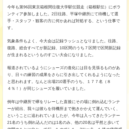
今年も第96回東京箱根間往復大学駅伝競走（箱根駅伝）にボラ
ンティア参加しました。2日往路、平塚中継所にて待機して選
手・スタッフ・観客の方に何かあれば対処する、という仕事で
す。
気象条件もよく、今大会は記録ラッシュとなりました。往路、
復路、総合すべてが新記録、10区間のうち７区間で区間新記録
が生まれるというものすごい大会になりました。
報道されているようにシューズの進化には目を見張るものがあ
り、日々の練習の成果をさらに引き出してくれるようになった
と思われます。なんと出場210選手のうち、１７７名（８
４％！）が同じシューズを履いていました。
例年は中継所で襷をリレーした直後にその場に倒れ込むランナ
ーが続出、我々は彼らを待機所まで抱きかかえて運んでいく、
ということに追われていましたが、今年は入ってきたランナー
21名のうち倒れ込んだのは1名のみ、他の20名は平然と歩いて