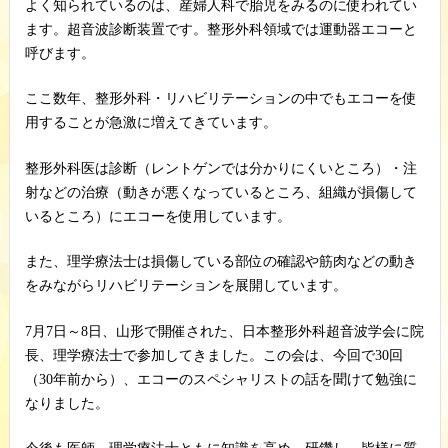
よく知られているのは、産婦人科で胎児をみるのに使われてい
ます。超音波診断装置です。整形外科領域では運動器エコーと
呼びます。
ここ数年、整形外科・リハビリテーションの中でもエコーを使
用することが急激に増えてきています。
整形外科医は診断（レントゲンでは分かりにくいところ）・注
射などの治療（動きが悪くなっているところ、組織が損傷して
いるところ）にエコーを使用しています。
また、理学療法士は損傷している部位の確認や筋肉などの動き
をみながらリハビリテーションを展開しています。
7
月
7
日～
8
日、山形で開催された、日本整形外科超音波学会に院
長、理学療法士で参加してきました。
この会は、今回で
30
回
（
30
年前から）、エコーのスペシャリストの話を聞けて勉強に
なりました。