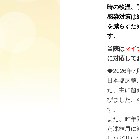
時の検温、
感染対策は
を減らすた
す。
当院は
マイ
に対応して
◆2026年
日本臨床整
た。主に超
びました。
す。
また、昨年
た凍結肩に
リハビリに