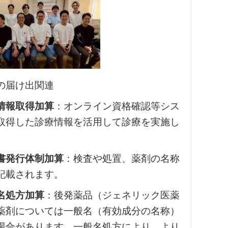
の届け出関連
情報取得加算
：オンライン資格確認等シス
取得した診療情報を活用して診療を実施し
書発行体制加算
：検査や処置、薬剤の名称
記載されます。
名処方加算
：後発薬品（ジェネリック医薬
薬剤については一般名（有効成分の名称）
場合があります。一般名処方により、より