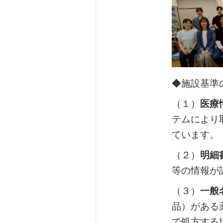
◆施設基準
（１）
医療
テムにより
ています。
（２）
明細
等の情報が
（３）
一般
品）がある
で処方する