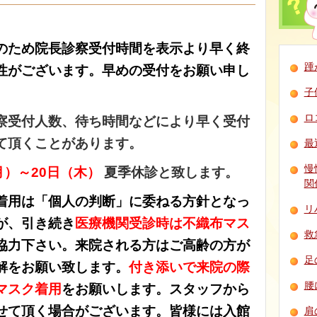
のため院長診察受付時間を表示より早く終
踵
性がございます。早めの受付をお願い申し
子
ロ
察受付人数、待ち時間などにより早く受付
て頂くことがあります。
最
慢
月）～20日（木）
夏季休診と致します。
関
着用は「個人の判断」に委ねる方針となっ
リ
が、引き続き
医療機関受診時は不織布マス
救
協力下さい。来院される方はご高齢の方が
足
解をお願い致します。
付き添いで来院の際
腰
マスク着用
をお願いします。スタッフから
せて頂く場合がございます。皆様には入館
肩