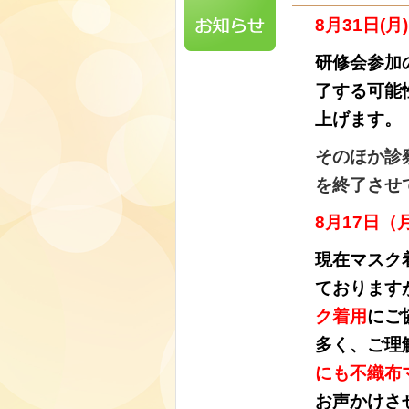
8月
31日(月)
研修会参加
了する可能
上げます。
そのほか診
を終了させ
8月17日（
現在マスク
ております
ク着用
にご
多く、ご理
にも不織布
お声かけさ