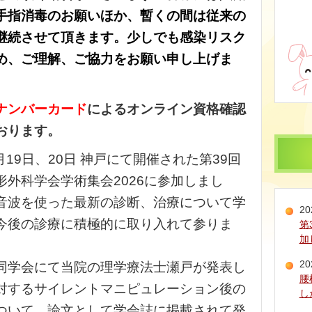
手指消毒のお願いほか、暫くの間は従来の
継続させて頂きます。
少しでも感染リスク
め、ご理解、ご協力をお願い申し上げま
ナンバーカード
によるオンライン資格確認
おります。
7月19日、20日 神戸にて開催された第39回
形外科学会学術集会2026に参加しまし
音波を使った最新の診断、治療について学
20
今後の診療に積極的に取り入れて参りま
第
加
20
同学会にて当院の理学療法士瀬戸が発表し
腰
対するサイレントマニピュレーション後の
し
ついて、論文として学会誌に掲載されて発