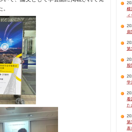
20
た。
横
ィ
20
肩
20
第
20
股
20
学
20
看
た
20
第
表